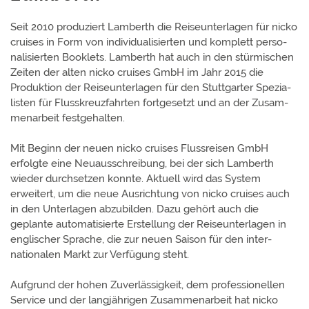
Seit 2010 produziert Lamberth die Reiseunterlagen für nicko
cruises in Form von indivi­duali­sierten und komplett perso­
nalisier­ten Book­lets. Lamberth hat auch in den stür­mischen
Zeiten der alten nicko cruises GmbH im Jahr 2015 die
Produktion der Reise­unter­lagen für den Stutt­garter Spezia­
listen für Fluss­kreuz­fahrten fort­gesetzt und an der Zusam­
men­arbeit festgehalten.
Mit Beginn der neuen nicko cruises Fluss­reisen GmbH
erfolgte eine Neuaus­schrei­bung, bei der sich Lamberth
wieder durch­setzen konnte. Aktuell wird das System
erweitert, um die neue Aus­richtung von nicko cruises auch
in den Unter­lagen abzu­bilden. Dazu gehört auch die
geplante auto­matisierte Erstellung der Reise­unter­lagen in
englischer Sprache, die zur neuen Saison für den inter­
nationa­len Markt zur Verfügung steht.
Aufgrund der hohen Zuver­lässigkeit, dem profes­sionellen
Service und der lang­jährigen Zusam­men­arbeit hat nicko