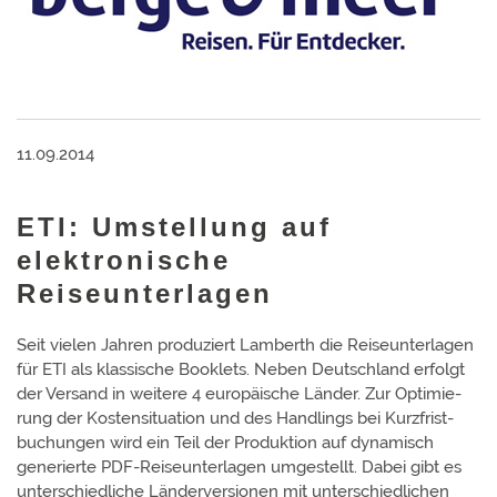
11.09.2014
ETI: Umstellung auf
elektronische
Reiseunterlagen
Seit vielen Jahren produziert Lamberth die Reise­unter­lagen
für ETI als klas­sische Book­lets. Neben Deutschland erfolgt
der Versand in weitere 4 euro­päische Länder. Zur Opti­mie­
rung der Kosten­situa­tion und des Hand­lings bei Kurz­frist­
buchun­gen wird ein Teil der Pro­duktion auf dyna­misch
gene­rierte PDF-Reise­unter­lagen umge­stellt. Dabei gibt es
unter­schied­liche Länder­ver­sionen mit unter­schied­lichen