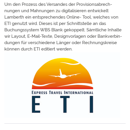
Um den Prozess des Versandes der Provisions­abrech­
nungen und Mahnungen zu digita­lisie­ren ent­wickelt
Lamberth ein ent­sprechen­des Online- Tool, welches von
ETI genutzt wird. Dieses ist per Schnitt­stelle an das
Buchungs­system WBS Blank gekoppelt. Sämt­liche Inhalte
wir Layout, E-Mail-Texte, Design­vorlagen oder Bank­verbin­
dungen für verschie­dene Länger oder Rechnungs­kreise
können durch ETI editiert werden.