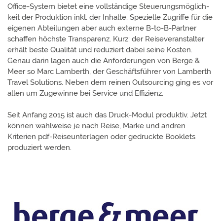
Office-System bietet eine voll­ständige Steuer­ungs­möglich­
keit der Produk­tion inkl. der Inhalte. Spezielle Zugriffe für die
eigenen Abtei­lungen aber auch externe B-to-B-Partner
schaffen höchste Transparenz. Kurz: der Reise­veran­stalter
erhält beste Qualität und reduziert dabei seine Kosten.
Genau darin lagen auch die Anfor­derungen von Berge &
Meer so Marc Lamberth, der Geschäfts­führer von Lamberth
Travel Solutions. Neben dem reinen Out­sourcing ging es vor
allen um Zuge­winne bei Service und Effizienz.
Seit Anfang 2015 ist auch das Druck-Modul produktiv. Jetzt
können wahl­weise je nach Reise, Marke und andren
Kriterien pdf-Reise­unter­lagen oder gedruckte Booklets
produziert werden.