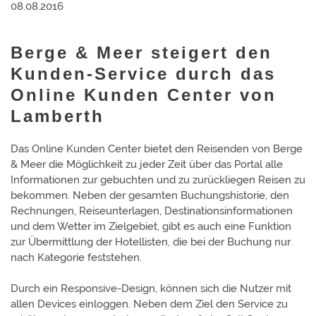
08.08.2016
Berge & Meer steigert den
Kunden-Service durch das
Online Kunden Center von
Lamberth
Das Online Kunden Center bietet den Reisenden von Berge
& Meer die Möglich­keit zu jeder Zeit über das Portal alle
Infor­matio­nen zur gebuch­ten und zu zurückliegen Reisen zu
be­kom­men. Neben der gesam­ten Buchungs­historie, den
Rech­nungen, Reise­unter­lagen, Desti­nations­infor­matio­nen
und dem Wetter im Ziel­gebiet, gibt es auch eine Funktion
zur Über­mitt­lung der Hotellisten, die bei der Buchung nur
nach Kate­gorie fest­stehen.
Durch ein Respon­sive-Design, können sich die Nutzer mit
allen Devices ein­loggen. Neben dem Ziel den Service zu