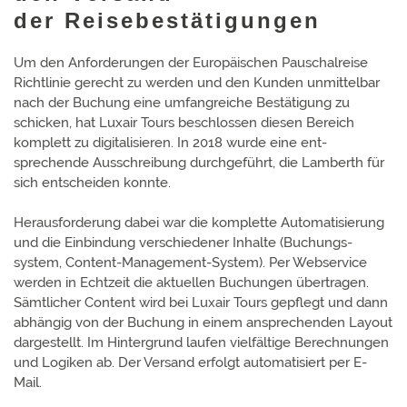
der Reisebestätigungen
Um den Anforderungen der Europäischen Pauschal­reise
Richt­linie gerecht zu werden und den Kunden unmittel­bar
nach der Buchung eine umfangreiche Bestä­tigung zu
schicken, hat Luxair Tours beschlossen diesen Bereich
komplett zu digitalisieren. In 2018 wurde eine ent­
sprechende Aus­schrei­bung durch­geführt, die Lamberth für
sich ent­scheiden konnte.
Heraus­forder­ung dabei war die kom­plette Auto­matisierung
und die Ein­bindung ver­schie­dener Inhalte (Buchungs­
system, Content­-Manage­ment-­System). Per Web­service
werden in Echtzeit die aktuellen Buchungen über­tragen.
Sämt­licher Con­tent wird bei Luxair Tours gepflegt und dann
ab­hängig von der Buchung in einem ans­prechen­den Layout
dar­ge­stellt. Im Hinter­grund laufen vielfältige Be­rech­nun­gen
und Logiken ab. Der Versand erfolgt auto­matisiert per E-
Mail.