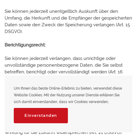
Sie können jederzeit unentgeltlich Auskunft über den
Umfang, die Herkunft und die Empfänger der gespeicherten
Daten sowie den Zweck der Speicherung verlangen (Art. 15
DSGVO).
Berichtigungsrecht:
Sie können jederzeit verlangen, dass unrichtige oder
unvollständige personenbezogene Daten, die Sie selbst
betreffen, berichtigt oder vervollständigt werden (Art. 16
DSGVO).
Um Ihnen das beste Online-Erlebnis zu bieten, verwendet diese
Widerspruchsrecht:
Website Cookies. Mit der Nutzung unserer Dienste erklären Sie
sich damit einverstanden, dass wir Cookies verwenden.
Sie können der Verarbeitung Ihrer personenbezogenen
Daten, die aufgrund von Art. 6 Abs. 1 lit. e) (Verarbeitung im
Einverstanden
öffentlichen Interesse) oder f) (Verarbeitung im berechtigten
Interesse des Verantwortlichen) DSGVO erfolgt, jederzeit mit
Wirkung für die Zukunft widersprechen (Art. 21 DSGVO).