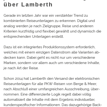
über Lamberth
Gerade im letzten Jahr war ein verstärkter Trend zu
kombinierten Reise­unter­lagen zu erkennen. Digital und
analog werden je nach Zielgruppe, Reise und anderen
Kriterien kurz­fristig und flexibel gewählt und dyna­misch die
ent­sprechen­den Unter­lagen erstellt.
Dazu ist ein inte­griertes Produktionssystem erforderlich,
welches mit einem einzigen Daten­strom alle Varianten ab­
decken kann. Dabei geht es nicht nur um verschie­dene
Marken, sondern vor allem auch um verschie­dene Inhalte,
je nach Art der Reise.
Schon 2014 hat Lamberth den Versand der elek­tro­nischen
Reise­unter­lagen für alle PKW-Reisen von Berge & Meer,
nach Abschluß einer umfang­reichen Aus­schrei­bung, über­
nommen. Eine differen­zierte Logik regelt dabei völlig
automatisiert die Inhalte mit dem Ergeb­nis indivi­dueller,
kunden­spezi­fischer Informa­tionen. Das dazu­gehö­rige Back-